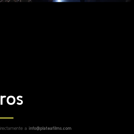
ros
 directamente a
info@plateafilms.com