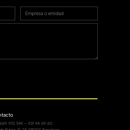
tacto
: 669 972 549 – 931 44 69 60
bí Rubén 14 2A 08004 Barcelona